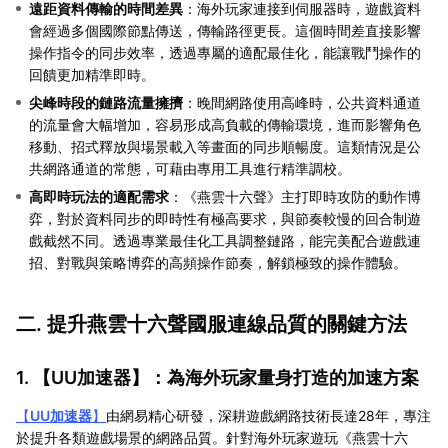
遠距資料傳輸的時間差異
：海外玩家連接到伺服器時，遊戲資料
會經過多個國際節點傳送，傳輸路徑更長。這個時間差直接影響
操作指令的同步效率，透過專屬的適配最佳化，能讓戰鬥操作的
回饋更加精準即時。
尖峰時段的鏈路流量擁擠
：晚間網路使用高峰時，公共資料通道
的流量會大幅增加，容易形成高負載的傳輸環境，進而影響角色
移動、招式釋放與場景載入等畫面的同步順暢度。這類情況是公
共網路通道的常態，可藉由專用工具進行精準調校。
高即時玩法的適配需求
：《燕雲十六聲》主打即時攻防的動作博
弈，對於資料同步的即時性有極高要求，與節奏較慢的回合制遊
戲截然不同。透過專業最佳化工具調整鏈路，能完美配合遊戲連
招、對戰與策略博弈的高頻操作節奏，解鎖極致的操作體驗。
二. 提升燕雲十六聲國服連線品質的關鍵方法
1. 【
UU加速器
】：為海外玩家量身打造的加速方案
【
UU加速器
】
由網易精心研發，深耕遊戲網路技術長達28年，專注
於提升各類遊戲場景的網路品質。針對海外玩家遊玩《燕雲十六