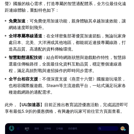
聲》國服的核心需求，打造專屬的智慧適配體系，全方位最佳化遠
距連線體驗，重點特色如下：
免費加速
：可免費使用加速功能，親身體驗其卓越加速效能，讓
網絡速度即刻飛升。
全球專屬專線通道
：在全球密集部署優質加速節點，無論玩家身
處日本、北美、大洋洲或其他地區，都能就近連接專屬線路，打
造高品質、高適配的資料傳輸環境。
智慧動態適配技術
：結合即時網路狀態與遊戲動作特性，智慧篩
選最佳傳輸路徑，全面最佳化資料互動品質，穩定整個連線過
程，滿足高頻對戰與連招操作的即時同步需求。
全平台相容支援
：不僅深度支援《燕雲十六聲》國服遊玩場景，
也相容國際服遊戲、Steam等主流遊戲平台，一站式滿足玩家各
種遊戲網路的適配需求。
此外，【
UU加速器
】目前正推出教育認證優惠活動，完成認證即可
享有最低5.9折的優惠價格，有興趣的玩家可前往官方頁面查看。