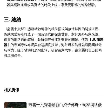
器與網路通道較為寬裕的時段上線，享受更順暢的連線體驗。
三. 總結
《燕雲十六聲》憑藉精妙絕倫的武學招式與無邊無際的開放江湖，
為武俠愛好者打造了一個沉浸式的探索世界。對於海外玩家來說，
優質的網路適配體驗，是解鎖滿分江湖樂趣的關鍵。依靠【
UU加速
器
】的專屬專線布局與智慧調度技術，海外玩家能輕鬆適配國服遊
玩環境，隨心馳騁於廣闊山河、研習百家武學，書寫屬於自己的精
彩江湖傳奇。
相关资讯
燕雲十六聲聯動新白娘子傳奇：玩家網絡優