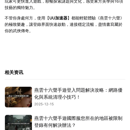
玩家可更快進入遊戲，順暢探索謎題與文化，感受東方美學與16項
技藝的獨特魅力。
不管你身處何方，使用【
UU加速器
】都能輕鬆體驗《燕雲十六聲》
的極致樂趣，讓登錄界面快速啟動，連接穩定流暢，盡情書寫屬於
你的武俠傳奇。
相关资讯
燕雲十六聲手遊登入問題解決攻略：網路優
化與系統清理小技巧！
2025-12-15
燕雲十六聲手遊國際服您所在的地區被限制
登錄有何解決辦法？