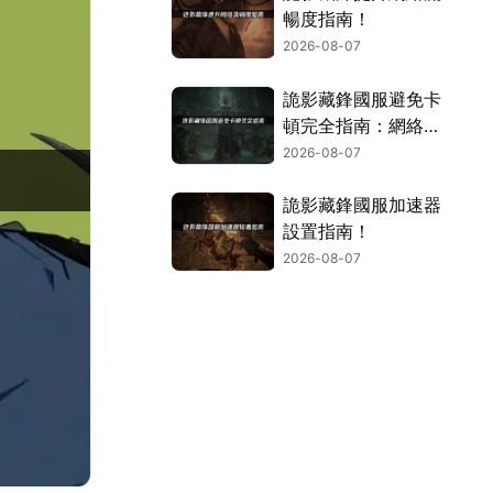
暢度指南！
2026-08-07
詭影藏鋒國服避免卡
頓完全指南：網絡優
化與解決技巧！
2026-08-07
詭影藏鋒國服加速器
設置指南！
2026-08-07