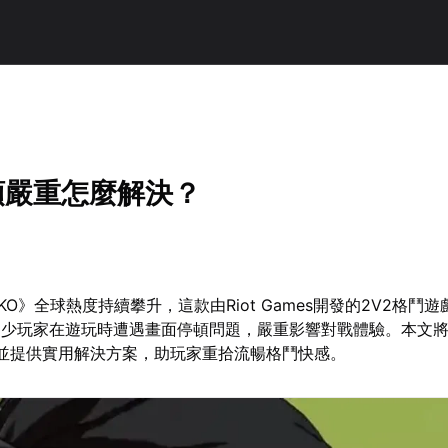
頓嚴重怎麼解決？
XKO》全球熱度持續攀升，這款由Riot Games開發的2V2格鬥
不少玩家在遊玩時遭遇畫面停頓問題，嚴重影響對戰體驗。本文
，並提供實用解決方案，助玩家重拾流暢格鬥快感。