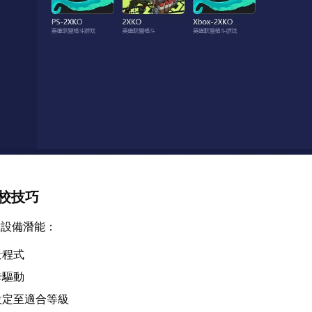
調校技巧
放設備潛能：
景程式
卡驅動
設定至適合等級