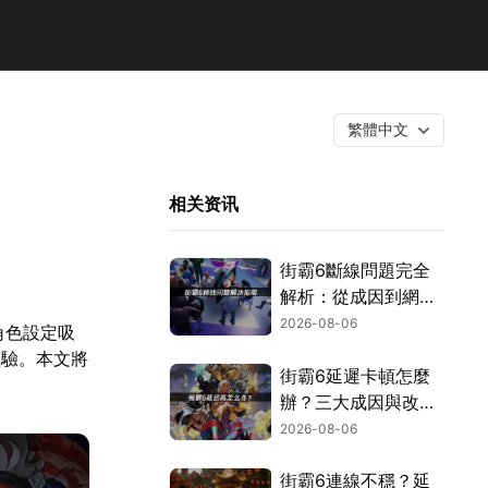
繁體中文
相关资讯
街霸6斷線問題完全
解析：從成因到網路
優化的實用攻略！
2026-08-06
與角色設定吸
體驗。本文將
街霸6延遲卡頓怎麼
辦？三大成因與改善
對策！
2026-08-06
街霸6連線不穩？延