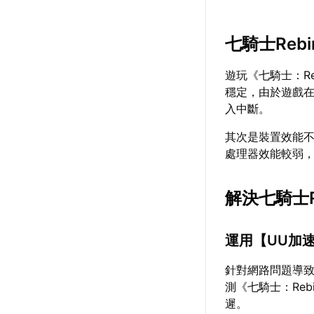
七騎士Reb
遊玩《七騎士：R
穩定，由於遊戲
入中斷。
其次是裝置效能
處理器效能較弱
解決七騎士R
運用【
UU加
針對網路問題導
測《七騎士：Re
遲。