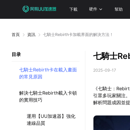
下載
硬件
幫助
首頁
資訊
七騎士Rebirth卡加載界面的解決方法！
七騎士Re
目录
七騎士Rebirth卡在載入畫面
2025-09-17
的常見原因
《七騎士：Rebi
解決七騎士Rebirth載入卡頓
引眾多玩家關注
的實用技巧
解析問題成因並
運用【UU加速器】強化
連線品質