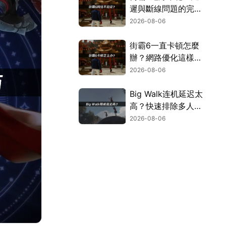
遲與斷線問題的完整
解決指南！
2026-08-06
街霸6一直卡頓怎麼
辦？網路優化這樣解
決！
2026-08-06
Big Walk连机延迟太
高？快速排除多人游
玩卡顿困扰！
2026-08-06