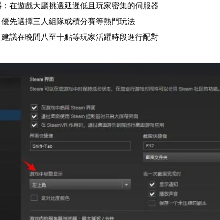
器
：在遊戲大廳挑選延遲低且玩家密集的伺服器
：優先選擇三人組隊或積分賽等熱門玩法
：建議在晚間八至十點等玩家活躍時段進行配對