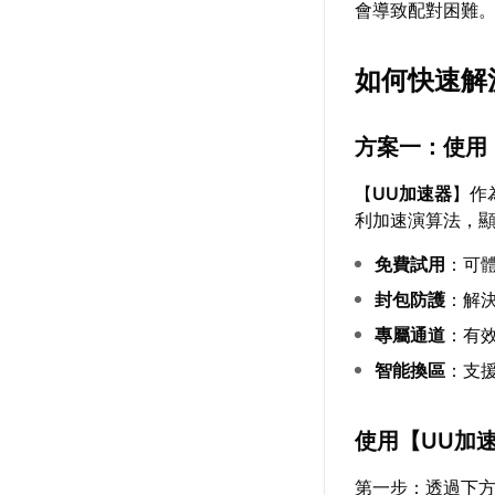
會導致配對困難
如何快速解
方案一：使用
【
UU加速器
】作
利加速演算法，
免費試用
：可
封包防護
：解決
專屬通道
：有
智能換區
：支
使用【
UU加
第一步：透過下