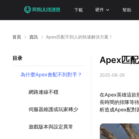
下載
硬件
幫助
首頁
資訊
Apex匹配不到人的快速解決方案！
Apex
目录
為什麼Apex會配不到對手？
2025-08-29
網路連線不穩
在Apex英雄這
長時間的排隊等
伺服器維護或玩家稀少
析造成Apex配
遊戲版本與設定異常