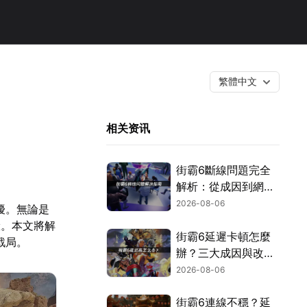
繁體中文
相关资讯
街霸6斷線問題完全
解析：從成因到網路
優化的實用攻略！
2026-08-06
擾。無論是
驗。本文將解
街霸6延遲卡頓怎麼
戰局。
辦？三大成因與改善
對策！
2026-08-06
街霸6連線不穩？延