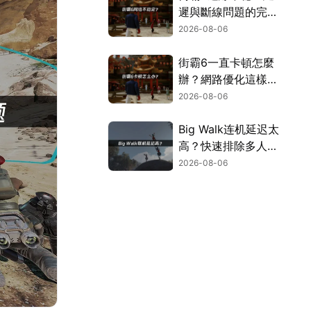
遲與斷線問題的完整
解決指南！
2026-08-06
街霸6一直卡頓怎麼
辦？網路優化這樣解
決！
2026-08-06
Big Walk连机延迟太
高？快速排除多人游
玩卡顿困扰！
2026-08-06