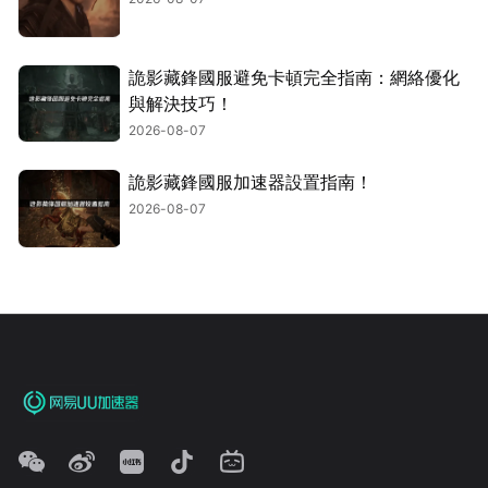
詭影藏鋒國服避免卡頓完全指南：網絡優化
與解決技巧！
2026-08-07
詭影藏鋒國服加速器設置指南！
2026-08-07