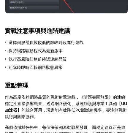
實戰注意事項與進階建議
選擇伺服器負載較低的離峰時段進行遊戲
保持網路驅動程式為最新版本
執行高風險任務前確認連線品質
組隊時即時回報網路狀態異常
重點整理
作為高度依賴網路品質的戰術射擊遊戲，《暗區突圍無限》的連線
穩定性直接影響戰果。透過網路優化、系統維護與專業工具如【
UU
加速器
】的綜合運用，玩家能有效降低PC版斷線機率，專注於戰術
執行與團隊協作。
高價值撤離任務中，每個決策都牽動戰局發展，而穩定連線正是致