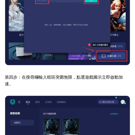
第四步：在搜尋欄輸入暗區突圍無限，點選遊戲圖示立即啟動加
速。