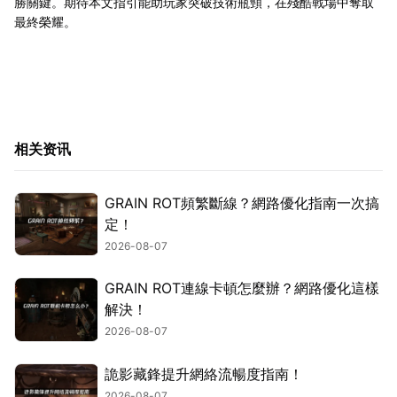
勝關鍵。期待本文指引能助玩家突破技術瓶頸，在殘酷戰場中奪取
最終榮耀。
相关资讯
GRAIN ROT頻繁斷線？網路優化指南一次搞
定！
2026-08-07
GRAIN ROT連線卡頓怎麼辦？網路優化這樣
解決！
2026-08-07
詭影藏鋒提升網絡流暢度指南！
2026-08-07