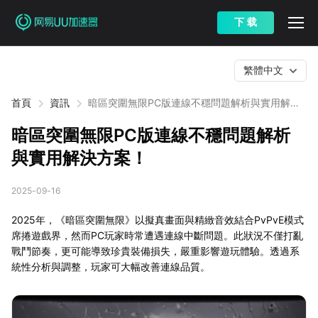
下 载
繁體中文
首頁
資訊
暗區突圍無限PC版連線不穩問題解析與實用解決
方案！
暗區突圍無限PC版連線不穩問題解析
與實用解決方案！
2025-09-16
2025年，《暗區突圍無限》以擬真畫面與精緻音效結合PvPvE模式
席捲遊戲界，然而PC玩家時常遭遇連線中斷問題。此狀況不僅打亂
戰鬥節奏，更可能導致珍貴裝備損失，嚴重影響遊玩體驗。透過系
統性分析與調整，玩家可大幅改善連線品質。