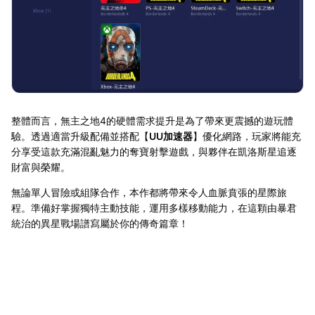
整體而言，無主之地4的硬體需求提升是為了帶來更震撼的遊玩體
驗。透過適當升級配備並搭配【
UU加速器
】優化網路，玩家將能充
分享受這款充滿混亂魅力的奪寶射擊遊戲，與夥伴在凱洛斯星追逐
財富與榮耀。
無論單人冒險或組隊合作，本作都將帶來令人血脈賁張的星際旅
程。準備好掌握獨特主動技能，運用多樣移動能力，在這顆由暴君
統治的異星戰場譜寫屬於你的傳奇篇章！