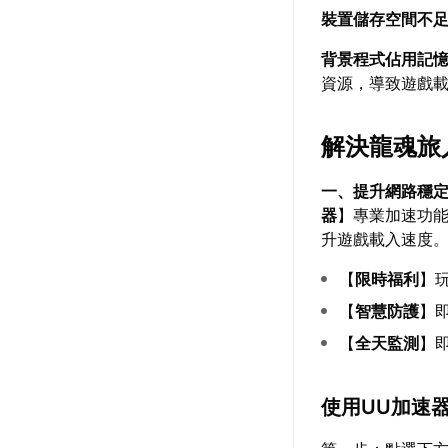
裝置儲存空間不
背景程式佔用記
資源，導致遊戲
解決龍魂旅
一、提升網路穩
器
】專業加速功
升遊戲載入速度
【
限時福利
】
【
智慧防護
】
【
全天監測
】
使用UU加速