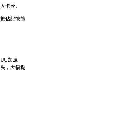
載入卡死。
能搶佔記憶體
【
UU加速
遺失，大幅提