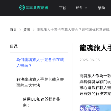
下載
硬件
幫助
首頁
資訊
龍魂旅人手遊卡在載入畫面？這招讓你秒進遊戲
龍魂旅人
目录
為何龍魂旅人手遊會卡在載
2025-06-05
入畫面？
龍魂旅人作為一款
解決龍魂旅人手遊卡載入畫
與獨特魂系戰鬥玩
面的三大方法
擔心遊戲在載入
速有效的解決方
使用UU加速器操作指
南：