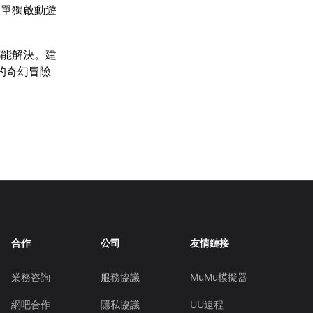
後單獨啟動遊
都能解決。建
的奇幻冒險
合作
公司
友情鏈接
業務咨詢
服務協議
MuMu模擬器
網吧合作
隱私協議
UU遠程