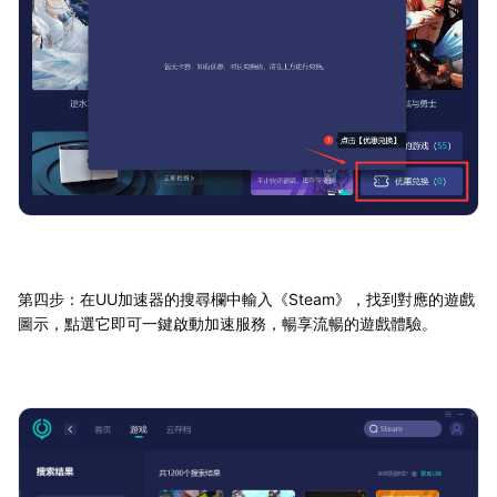
第四步：在UU加速器的搜尋欄中輸入《Steam》，找到對應的遊戲
圖示，點選它即可一鍵啟動加速服務，暢享流暢的遊戲體驗。