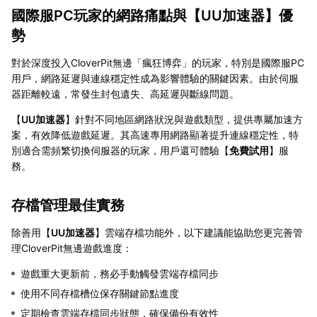
國際服PC玩家的網路痛點與【
UU加速器
】優
勢
對於深度投入CloverPit無邊「瘋狂博弈」的玩家，特別是國際服PC
用戶，網路延遲與連線穩定性成為影響體驗的關鍵因素。由於伺服
器距離較遠，常發生封包遺失、高延遲與斷線問題。
【
UU加速器
】針對不同地區網路狀況與遊戲類型，提供專屬加速方
案，有效降低遊戲延遲。其高速專用網路顯著提升連線穩定性，特
別適合需頻繁切換伺服器的玩家，用戶還可體驗【
免費試用
】服
務。
存檔管理最佳實務
除善用【
UU加速器
】雲端存檔功能外，以下建議能協助您更完善管
理CloverPit無邊遊戲進度：
遊戲重大更新前，務必手動觸發雲端存檔同步
使用不同存檔槽位保存關鍵節點進度
定期檢查雲端存檔同步狀態，確保備份有效性