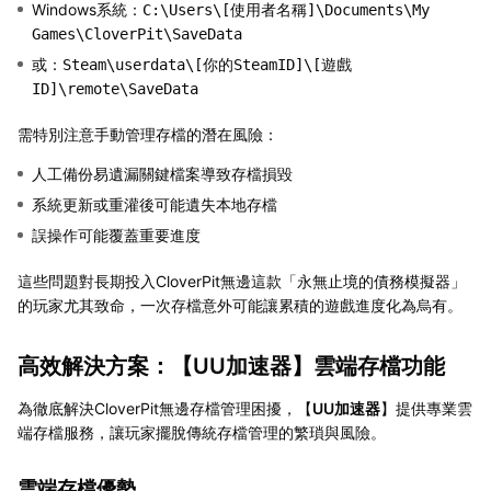
Windows系統：
C:\Users\[使用者名稱]\Documents\My
Games\CloverPit\SaveData
或：
Steam\userdata\[你的SteamID]\[遊戲
ID]\remote\SaveData
需特別注意手動管理存檔的潛在風險：
人工備份易遺漏關鍵檔案導致存檔損毀
系統更新或重灌後可能遺失本地存檔
誤操作可能覆蓋重要進度
這些問題對長期投入CloverPit無邊這款「永無止境的債務模擬器」
的玩家尤其致命，一次存檔意外可能讓累積的遊戲進度化為烏有。
高效解決方案：【
UU加速器
】雲端存檔功能
為徹底解決CloverPit無邊存檔管理困擾，【
UU加速器
】提供專業雲
端存檔服務，讓玩家擺脫傳統存檔管理的繁瑣與風險。
雲端存檔優勢