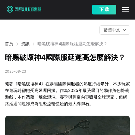
下 载
繁體中文
首頁
資訊
暗黑破壞神4國際服延遲高怎麼解決？
暗黑破壞神4國際服延遲高怎麼解決？
2025-09-23
隨著《暗黑破壞神4》在暴雪國際伺服器的熱度持續攀升，不少玩家
在遊玩時卻飽受高延遲困擾。作為2025年最受矚目的動作角色扮演
遊戲，本作憑藉「煉獄混沌」賽季與豐富內容吸引全球玩家，但網
路延遲問題卻成為阻礙流暢體驗的最大絆腳石。