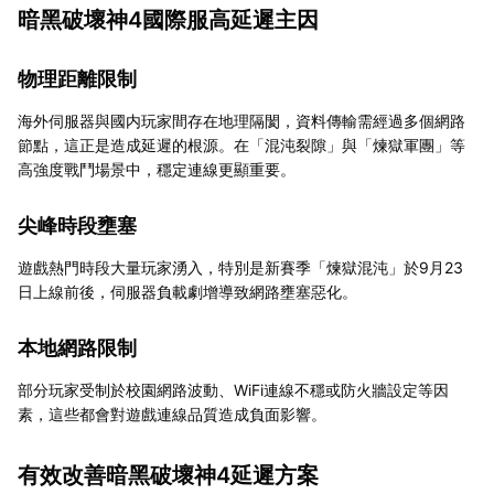
暗黑破壞神4國際服高延遲主因
物理距離限制
海外伺服器與國内玩家間存在地理隔閡，資料傳輸需經過多個網路
節點，這正是造成延遲的根源。在「混沌裂隙」與「煉獄軍團」等
高強度戰鬥場景中，穩定連線更顯重要。
尖峰時段壅塞
遊戲熱門時段大量玩家湧入，特別是新賽季「煉獄混沌」於9月23
日上線前後，伺服器負載劇增導致網路壅塞惡化。
本地網路限制
部分玩家受制於校園網路波動、WiFi連線不穩或防火牆設定等因
素，這些都會對遊戲連線品質造成負面影響。
有效改善暗黑破壞神4延遲方案