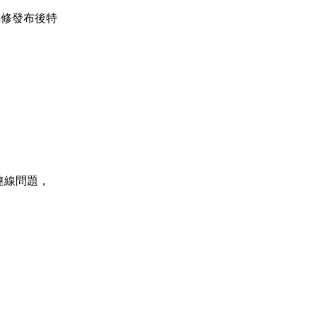
熱修發布後特
r連線問題，