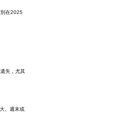
在2025
包遺失，尤其
力增大。週末或