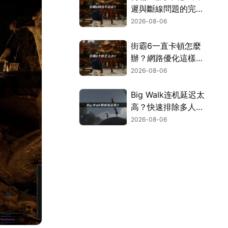
遲與斷線問題的完整
解決指南！
2026-08-06
街霸6一直卡頓怎麼
辦？網路優化這樣解
決！
2026-08-06
Big Walk连机延迟太
高？快速排除多人游
玩卡顿困扰！
2026-08-06