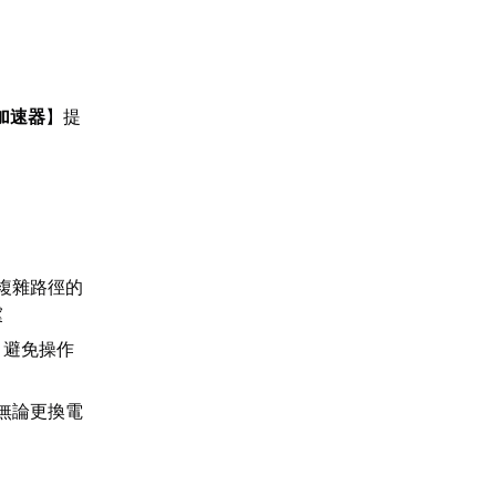
加速器
】提
複雜路徑的
虞
，避免操作
無論更換電