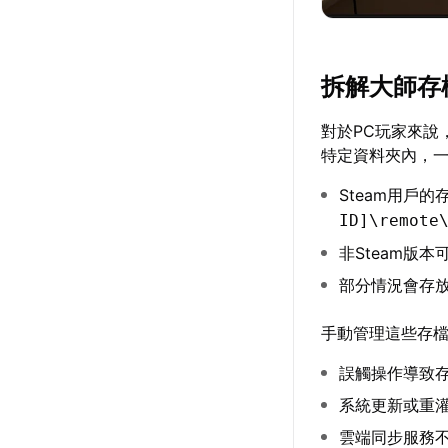
拆解大師存
對於PC玩家來說
特定資料夾內，
Steam用戶
ID]\remote
非Steam版
部分情況會存
手動管理這些存
誤觸操作導致
系統更新或重
雲端同步服務