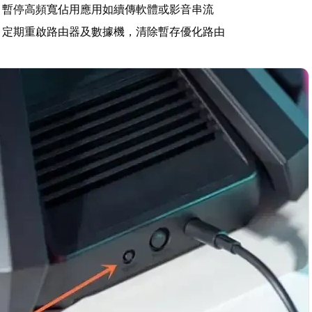
：暫停高頻寬佔用應用如續傳軟體或影音串流
：定期重啟路由器及數據機，清除暫存優化路由