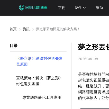
下載
硬件
幫助
首頁
資訊
夢之形丟包問題的解決方案！
夢之形丟
目录
《夢之形》網路封包遺失常
2025-09-08
見原因
是否在體驗熱門M
實戰策略：解決《夢之形》
封包遺失正嚴重
封包遺失困擾
結、延遲飆升，更
網路穩定度需求
專業網路優化工具應用
的根本原因，並