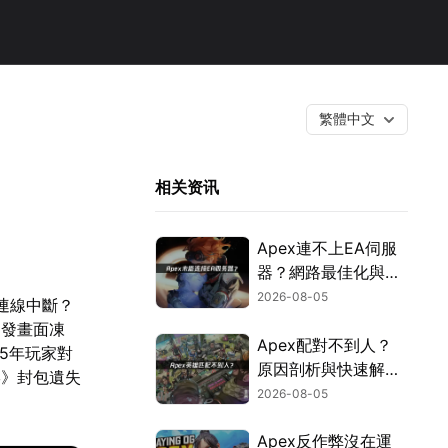
繁體中文
相关资讯
Apex連不上EA伺服
器？網路最佳化與疑
難排解全攻略！
2026-08-05
遇連線中斷？
引發畫面凍
Apex配對不到人？
5年玩家對
原因剖析與快速解決
形》封包遺失
方式！
2026-08-05
Apex反作弊沒在運