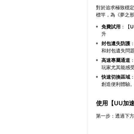
對於追求極致穩
標竿，為《夢之
免費試用
：【
升
封包遺失防護
和封包遺失問
高速專屬通道
玩家尤其能感
快速切換區域
創造便利體驗
使用【
UU加
第一步：透過下方