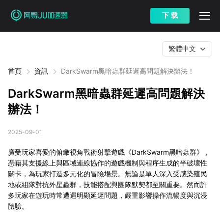
下 载
繁體中文
首頁
資訊
DarkSwarm黑暗蟲群延遲高問題解決辦法！
DarkSwarm黑暗蟲群延遲高問題解決
辦法！
2025-09-01
廣受玩家喜愛的俯瞰視角戰術射擊遊戲《DarkSwarm黑暗蟲群》，
憑藉其支援線上與區域連線協作的遊戲機制與程序生成的半破壞性
關卡，為玩家打造多元化的冒險場景。無論是單人深入受感染殖民
地或組隊對抗外星蟲群，技能搭配與團隊默契都至關重要。然而許
多玩家在遊玩時常遭遇明顯延遲問題，嚴重影響操作流暢度與沉浸
體驗。