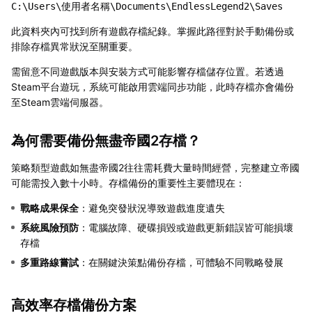
C:\Users\使用者名稱\Documents\EndlessLegend2\Saves
此資料夾內可找到所有遊戲存檔紀錄。掌握此路徑對於手動備份或
排除存檔異常狀況至關重要。
需留意不同遊戲版本與安裝方式可能影響存檔儲存位置。若透過
Steam平台遊玩，系統可能啟用雲端同步功能，此時存檔亦會備份
至Steam雲端伺服器。
為何需要備份無盡帝國2存檔？
策略類型遊戲如無盡帝國2往往需耗費大量時間經營，完整建立帝國
可能需投入數十小時。存檔備份的重要性主要體現在：
戰略成果保全
：避免突發狀況導致遊戲進度遺失
系統風險預防
：電腦故障、硬碟損毀或遊戲更新錯誤皆可能損壞
存檔
多重路線嘗試
：在關鍵決策點備份存檔，可體驗不同戰略發展
高效率存檔備份方案