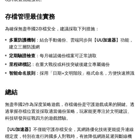
存檔管理最佳實務
為確保無盡帝國2存檔安全，建議採取下列措施：
多重防護機制
：結合手動備份、雲端同步與【
UU加速器
】功能，
建立三層防護網
定期驗證檢查
：每月確認備份檔案可正常讀取
里程碑標記
：在重大戰役或科技突破後建立專屬備份
智能命名規則
：採用「日期+文明階段」格式命名，方便快速辨識
總結
無盡帝國2作為深度策略遊戲，存檔備份是守護遊戲成果的關鍵。透
過掌握存檔位置並採取適當備份策略，玩家能更專注於文明建設、
科技研發與征戰四方的遊戲體驗。
【
UU加速器
】不僅能守護存檔安全，其網路優化技術更能提升連線
穩定度，特別在進行跨國多人對戰時，有效降低網路延遲與斷線機