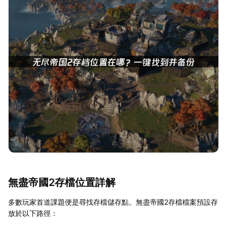
無盡帝國2存檔位置詳解
多數玩家首道課題便是尋找存檔儲存點。無盡帝國2存檔檔案預設存
放於以下路徑：