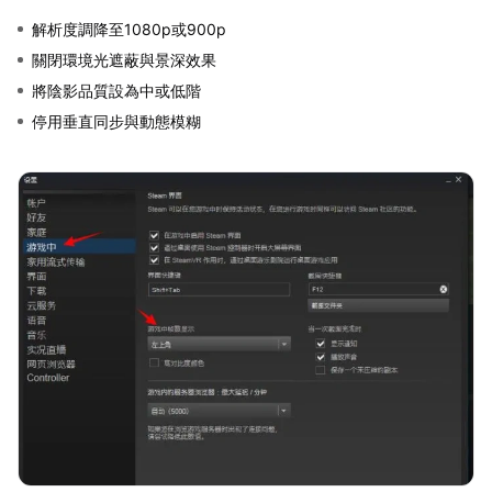
解析度調降至1080p或900p
關閉環境光遮蔽與景深效果
將陰影品質設為中或低階
停用垂直同步與動態模糊