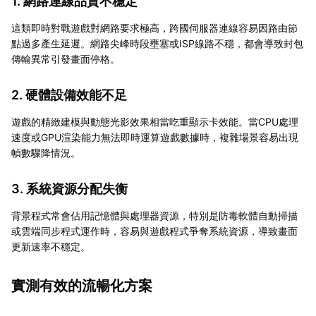
1. 網路連線品質不穩定
這類即時對戰遊戲對網路要求極高，跨國伺服器連線容易因路由節
點過多產生延遲。網路尖峰時段壅塞或ISP線路不穩，都會導致封包
傳輸異常引發畫面停格。
2. 硬體設備效能不足
遊戲的精緻建模與動態光影效果相當吃重顯示卡效能。當CPU處理
速度或GPU渲染能力無法即時運算遊戲數據時，複雜場景容易出現
幀數驟降情況。
3. 系統資源分配失衡
背景程式常會佔用記憶體與處理器資源，特別是防毒軟體自動掃描
或雲端同步程式運作時，容易與遊戲程式爭奪系統資源，導致畫面
更新速率不穩定。
實測有效的流暢化方案