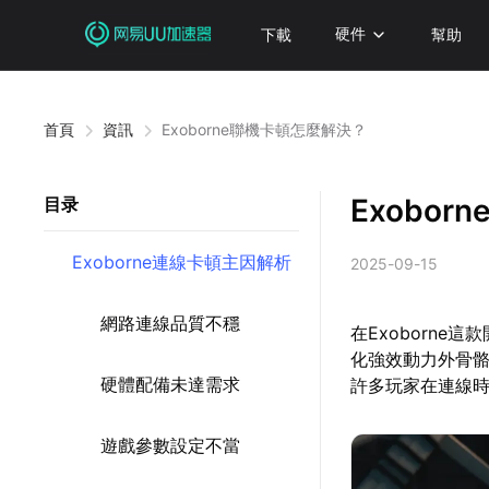
下載
硬件
幫助
首頁
資訊
Exoborne聯機卡頓怎麼解決？
Exobo
目录
Exoborne連線卡頓主因解析
2025-09-15
網路連線品質不穩
在Exoborn
化強效動力外骨
硬體配備未達需求
許多玩家在連線
遊戲參數設定不當