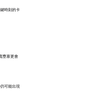
關鍵時刻的卡
頻寬壅塞更會
。
暢仍可能出現