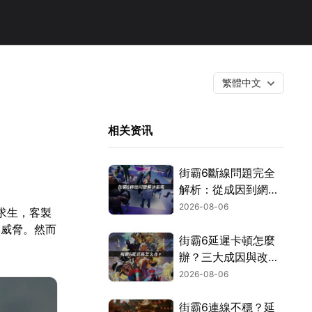
繁體中文
相关资讯
街霸6斷線問題完全
解析：從成因到網路
優化的實用攻略！
2026-08-06
界求生，客製
然威脅。然而
街霸6延遲卡頓怎麼
辦？三大成因與改善
對策！
2026-08-06
街霸6連線不穩？延