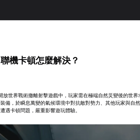
rne聯機卡頓怎麼解決？
e這款開放世界戰術撤離射擊遊戲中，玩家需在極端自然災變後的世
骼裝備，於瞬息萬變的氣候環境中對抗敵對勢力、其他玩家與自
時遭遇卡頓問題，嚴重影響遊玩體驗。