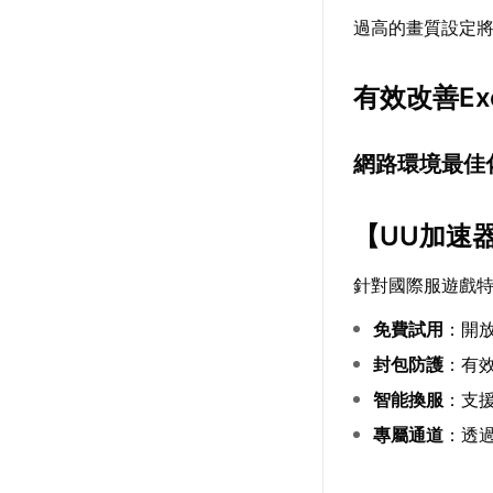
過高的畫質設定
有效改善Ex
網路環境最佳
【
UU加速
針對國際服遊戲
免費試用
：開
封包防護
：有效
智能換服
：支
專屬通道
：透