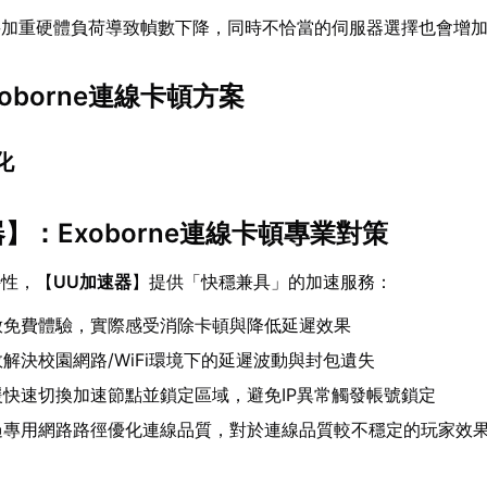
將加重硬體負荷導致幀數下降，同時不恰當的伺服器選擇也會增
oborne連線卡頓方案
化
器
】：Exoborne連線卡頓專業對策
特性，【
UU加速器
】提供「快穩兼具」的加速服務：
放免費體驗，實際感受消除卡頓與降低延遲效果
解決校園網路/WiFi環境下的延遲波動與封包遺失
援快速切換加速節點並鎖定區域，避免IP異常觸發帳號鎖定
過專用網路路徑優化連線品質，對於連線品質較不穩定的玩家效