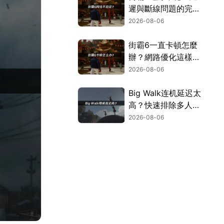
遲與斷線問題的完整
解決指南！
2026-08-06
街霸6一直卡頓怎麼
辦？網路優化這樣解
決！
2026-08-06
Big Walk连机延迟太
高？快速排除多人游
玩卡顿困扰！
2026-08-06