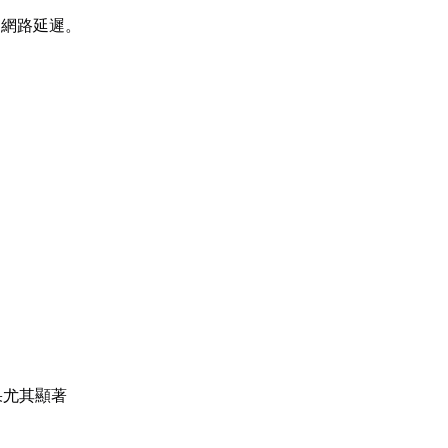
加網路延遲。
果尤其顯著