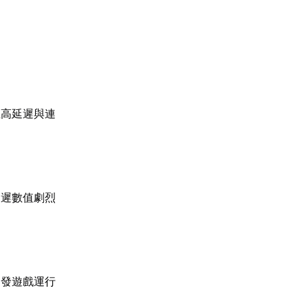
生高延遲與連
延遲數值劇烈
引發遊戲運行