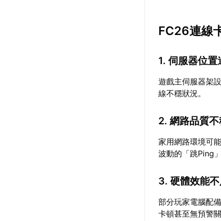
FC26連
1. 伺服器位
遊戲主伺服器架
線不穩狀況。
2. 網路品質
家用網路環境可
波動的「跳Pin
3. 硬體效能
部分玩家電腦配
卡頓甚至無預警