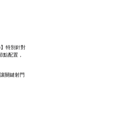
器
】特別針對
節點配置，
，讓關鍵射門