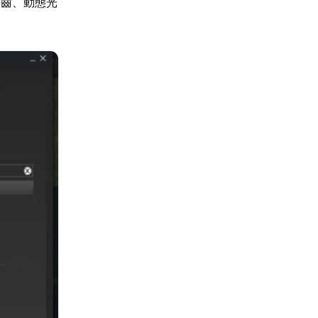
鋸齒、動態光