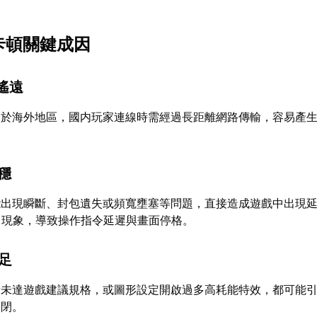
線卡頓關鍵成因
置遙遠
設於海外地區，國内玩家連線時需經過長距離網路傳輸，容易產
不穩
能出現瞬斷、封包遺失或頻寬壅塞等問題，直接造成遊戲中出現
g」現象，導致操作指令延遲與畫面停格。
不足
備未達遊戲建議規格，或圖形設定開啟過多高耗能特效，都可能
關閉。