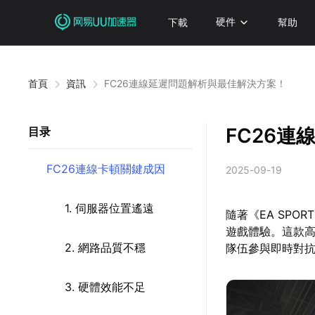
下載
硬件
幫助
首頁
資訊
FC26連線延遲問題解析與最佳解決方案！
FC26
目录
FC26連線卡頓關鍵成因
2025-09-19
1. 伺服器位置遙遠
隨著《EA SPO
遊戲體驗。這款
2. 網路品質不穩
隊伍參與即時對
3. 硬體效能不足