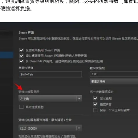
單，適度調降畫質等級與解析度，關閉非必要的後製特效（如反
輕硬體運算負擔。