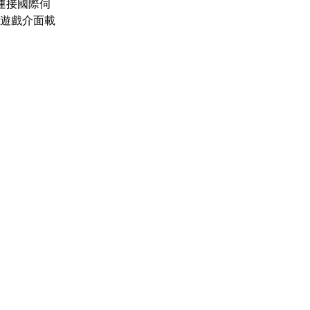
連接國際伺
讓遊戲介面載