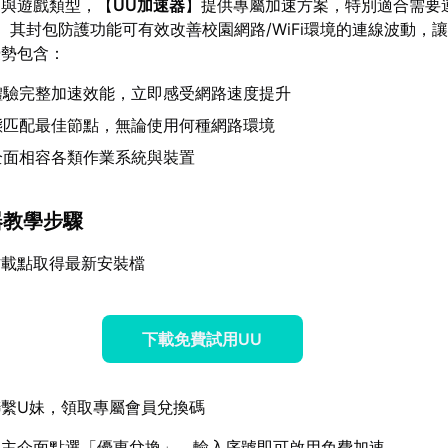
家與遊戲類型，【
UU加速器
】提供專屬加速方案，特別適合需要
家。其封包防護功能可有效改善校園網路/WiFi環境的連線波動，
優勢包含：
體驗完整加速效能，立即感受網路速度提升
態匹配最佳節點，無論使用何種網路環境
全面相容各類作業系統與裝置
器教學步驟
方載點取得最新安裝檔
下載免費試用UU
繫U妹，領取專屬會員兌換碼
器主介面點選「優惠兌換」，輸入序號即可啟用免費加速