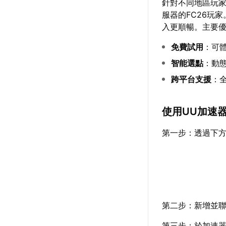
針對不同地區玩
服器的FC26玩
入更順暢。主要
免費試用
：可
智能選點
：動
跨平台支援
：
使用UU加速
第一步：透過下
第二步：新增並聯
第三步：於加速