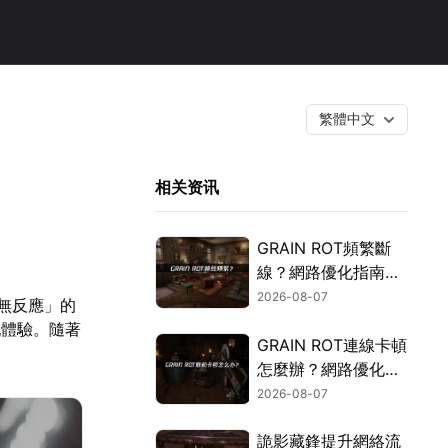
繁體中文
相关资讯
GRAIN ROT頻繁斷
線？網路優化指南一
次搞定！
2026-08-07
結無反應」的
玩體驗。隨著
GRAIN ROT連線卡頓
怎麼辦？網路優化這
樣解決！
2026-08-07
詭影藏鋒提升網絡流