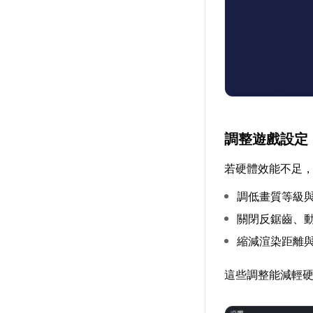
調整遊戲設定
若硬體效能不足
調低畫質等級
關閉反鋸齒、
縮減渲染距離
這些調整能減輕