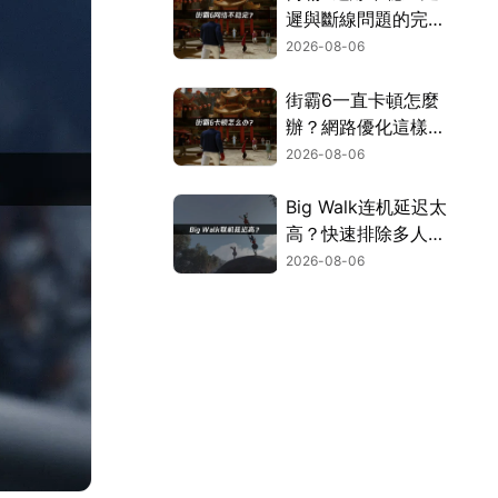
遲與斷線問題的完整
解決指南！
2026-08-06
街霸6一直卡頓怎麼
辦？網路優化這樣解
決！
2026-08-06
Big Walk连机延迟太
高？快速排除多人游
玩卡顿困扰！
2026-08-06