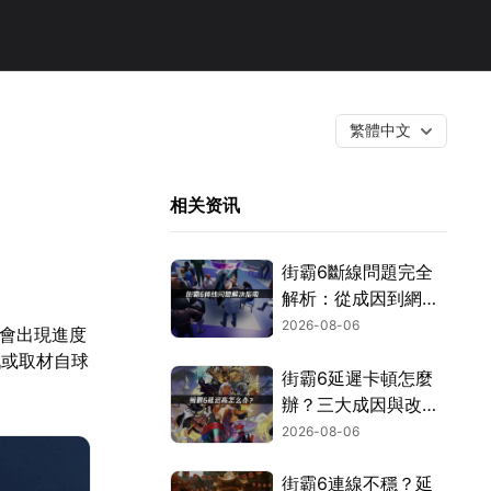
繁體中文
相关资讯
街霸6斷線問題完全
解析：從成因到網路
優化的實用攻略！
2026-08-06
爾會出現進度
戰或取材自球
街霸6延遲卡頓怎麼
辦？三大成因與改善
對策！
2026-08-06
街霸6連線不穩？延