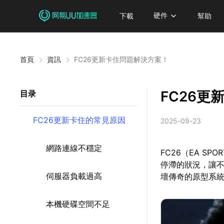
下載
硬件
幫助
首頁
資訊
FC26更新卡住問題解決方案！
FC26更
目录
FC26更新卡住的常見原因
2025-09-23
網路連線不穩定
FC26（EA S
停滯的狀況，讓
伺服器負載過高
壇傳奇的原型系
本機硬碟空間不足