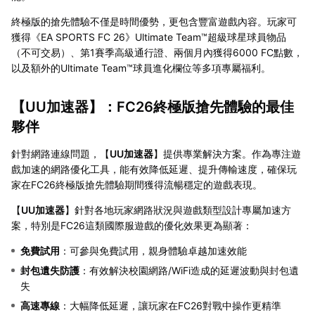
終極版的搶先體驗不僅是時間優勢，更包含豐富遊戲內容。玩家可
獲得《EA SPORTS FC 26》Ultimate Team™超級球星球員物品
（不可交易）、第1賽季高級通行證、兩個月內獲得6000 FC點數，
以及額外的Ultimate Team™球員進化欄位等多項專屬福利。
【
UU加速器
】：FC26終極版搶先體驗的最佳
夥伴
針對網路連線問題，【
UU加速器
】提供專業解決方案。作為專注遊
戲加速的網路優化工具，能有效降低延遲、提升傳輸速度，確保玩
家在FC26終極版搶先體驗期間獲得流暢穩定的遊戲表現。
【
UU加速器
】針對各地玩家網路狀況與遊戲類型設計專屬加速方
案，特別是FC26這類國際服遊戲的優化效果更為顯著：
免費試用
：可參與免費試用，親身體驗卓越加速效能
封包遺失防護
：有效解決校園網路/WiFi造成的延遲波動與封包遺
失
高速專線
：大幅降低延遲，讓玩家在FC26對戰中操作更精準