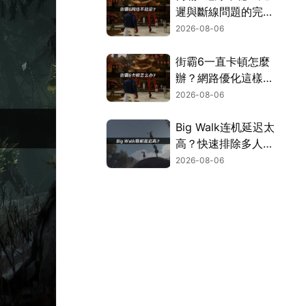
遲與斷線問題的完整
解決指南！
2026-08-06
街霸6一直卡頓怎麼
辦？網路優化這樣解
決！
2026-08-06
Big Walk连机延迟太
高？快速排除多人游
玩卡顿困扰！
2026-08-06