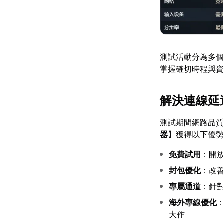
測試活動分為多
掌握確切時程與
解決連線延
測試期間網路品
器
】獲得以下優
免費試用
：開
封包優化
：改善
專屬通道
：針
海外專線優化
大作