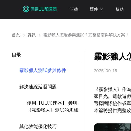
下載
硬件
幫助
首頁
資訊
霧影獵人怎麼參與測試？完整指南與解決方案！
霧影獵人
目录
霧影獵人測試參與條件
2025-09-15
解決連線延遲問題
《霧影獵人》作為
家目光。這款遊
使用【UU加速器】 參與
選擇團隊協作或
《霧影獵人》測試的步驟
本篇將提供完整
其他效能優化技巧