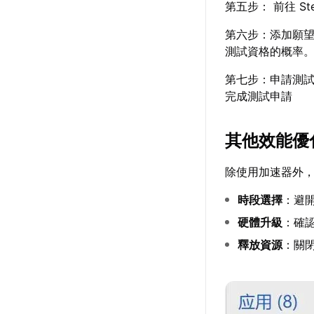
第五步： 前往 St
第六步：添加願望
測試資格的概率
第七步：申請測試
完成測試申請
其他效能優
除使用加速器外
時段選擇
：避
硬體升級
：確
釋放資源
：關