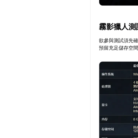
霧影獵人測
欲參與測試須先
預留充足儲存空