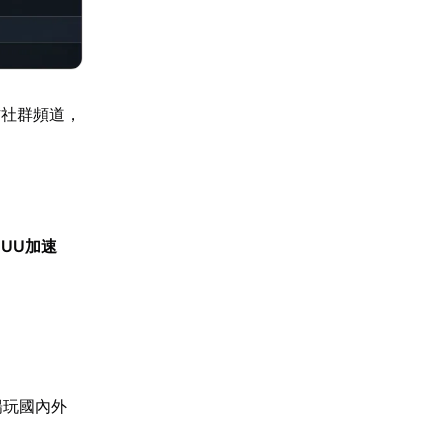
方社群頻道，
【
UU加速
暢玩國內外