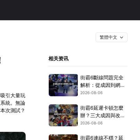
繁體中文
！
相关资讯
街霸6斷線問題完全
解析：從成因到網路
優化的實用攻略！
2026-08-06
已吸引大量玩
鬥系統。無論
街霸6延遲卡頓怎麼
與本次測試？
辦？三大成因與改善
對策！
2026-08-06
街霸6連線不穩？延