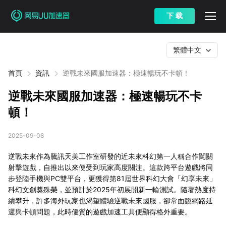
下 载
繁體中文
首頁
資訊
逆戰未來國服加速器：極速暢玩不卡頓！
逆戰未來國服加速器：極速暢玩不卡
頓！
2025-09-08
逆戰未來作為騰訊天美工作室研發的近未來科幻第一人稱合作闖關
射擊遊戲，自推出以來便受到玩家高度關注。這款跨平台遊戲將同
步登陸手機與PC雙平台，更獲得第81屆世界科幻大會「幻享未來」
科幻文創獎殊榮，並預計於2025年初展開新一輪測試。隨著熱度持
續攀升，許多海外玩家也渴望體驗逆戰未來國服，卻常面臨網路延
遲與卡頓問題，此時優質的遊戲加速工具便顯得格外重要。