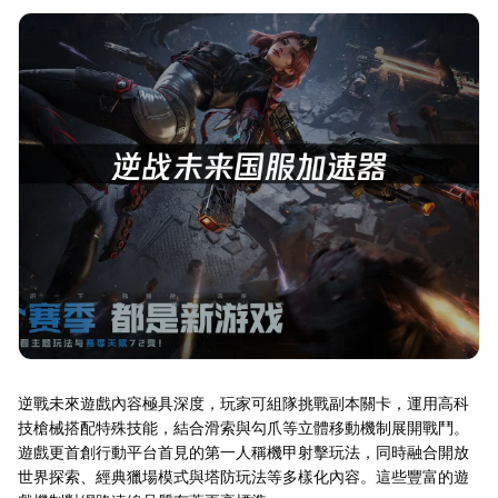
逆戰未來遊戲內容極具深度，玩家可組隊挑戰副本關卡，運用高科
技槍械搭配特殊技能，結合滑索與勾爪等立體移動機制展開戰鬥。
遊戲更首創行動平台首見的第一人稱機甲射擊玩法，同時融合開放
世界探索、經典獵場模式與塔防玩法等多樣化內容。這些豐富的遊