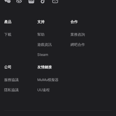
產品
支持
合作
下載
幫助
業務咨詢
遊戲資訊
網吧合作
Steam
公司
友情鏈接
服務協議
MuMu模擬器
隱私協議
UU遠程