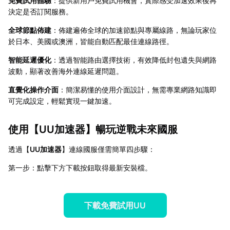
免費試用體驗
：提供新用戶免費試用機會，實際感受加速效果後再
決定是否訂閱服務。
全球節點佈建
：佈建遍佈全球的加速節點與專屬線路，無論玩家位
於日本、美國或澳洲，皆能自動匹配最佳連線路徑。
智能延遲優化
：透過智能路由選擇技術，有效降低封包遺失與網路
波動，顯著改善海外連線延遲問題。
直覺化操作介面
：簡潔易懂的使用介面設計，無需專業網路知識即
可完成設定，輕鬆實現一鍵加速。
使用【
UU加速器
】暢玩逆戰未來國服
透過【
UU加速器
】連線國服僅需簡單四步驟：
第一步：點擊下方下載按鈕取得最新安裝檔。
下載免費試用UU