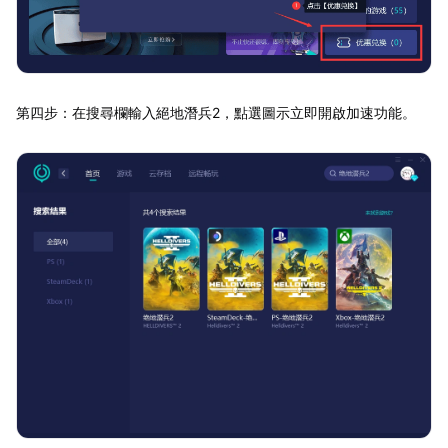
第四步：在搜尋欄輸入絕地潛兵2，點選圖示立即開啟加速功能。