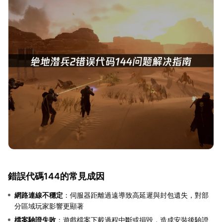
錯誤代碼144的常見成因
網路連線不穩定
：伺服器距離過遠導致高延遲與封包遺失，對部
分區域玩家影響更顯著
檔案驗證失敗
：遊戲檔案下載過程中斷或損毀，造成安裝後驗證