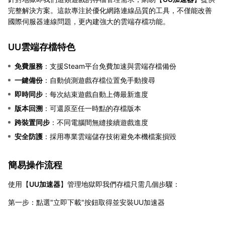
完整解決方案。這款專注於優化網路連線品質的工具，不僅能改善
國際伺服器連線問題，更內建強大的雲端存檔功能。
UU雲端存檔特色
免費服務
：支援Steam平台免費加速與雲端存檔備份
一鍵備份
：自動偵測遊戲存檔位置免手動搜尋
即時同步
：每次結束遊戲自動上傳最新進度
版本回溯
：可還原至任一時點的存檔版本
跨裝置同步
：不同電腦間無縫接續遊戲進度
安全防護
：採用專業雲端儲存技術避免本機檔案損毀
簡易操作流程
使用【
UU加速器
】管理地獄即我們存檔只需几個步驟：
第一步：點選"立即下載"按鈕取得並安裝UU加速器