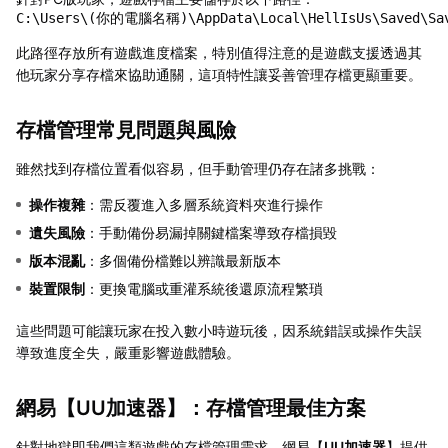
此路徑存放所有遊戲進度檔案，特別值得注意的是遊戲支援透過其
他玩家分享存檔來協助通關，這項特性讓妥善管理存檔更顯重要。
存檔管理常見問題與風險
雖然找到存檔位置看似容易，但手動管理仍存在諸多挑戰：
操作複雜
：需反覆進入多層系統資料夾進行操作
遺失風險
：手動備份易漏掉關鍵檔案導致存檔損毀
版本混亂
：多個備份檔難以辨識最新版本
裝置限制
：更換電腦或重灌系統後還原流程繁瑣
這些問題可能讓玩家在投入數小時遊玩後，因系統錯誤或操作失誤
導致進度全失，嚴重影響遊戲體驗。
網易【
UU加速器
】：存檔管理最佳方案
針對地獄即我們這類遊戲的存檔管理需求，網易【
UU加速器
】提供