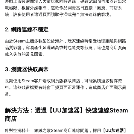
遊戲上市後瞬間湧入大量玩家同時連線，導致Steam伺服器超出承
載極限。根據外媒報導，這款作品開賣當日直接「癱瘓」商店系
統，許多使用者遭遇頁面讀取停滯或完全無法連線的窘境。
2. 網路連線不穩定
由於Steam主機多數架設於海外，玩家連線時常受物理距離與網路
品質影響，容易產生延遲飆高或封包遺失等狀況，這也是商店頁面
載入失敗的常見因素。
3. 瀏覽器快取異常
長期使用Steam客戶端或網頁版存取商店，可能累積過多暫存資
料。這些殘留檔案有時會干擾頁面正常運作，造成商店介面顯示異
常。
解決方法：透過【
UU加速器
】快速連線Steam
商店
針對空洞騎士：絲絨之歌Steam商店連線問題，採用【
UU加速器
】