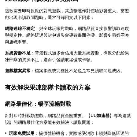
這款需要即時反應的對戰遊戲，其流暢運作對體驗影響重大。當遊
戲出現卡讀取問題時，通常可歸因於以下因素：
網路連線不穩定
：與全球玩家對戰時，網路品質直接影響讀取速度
與穩定性。網路延遲與封包遺失會導致畫面停滯，影響史萊姆召喚
與旗幟爭奪。
系統資源不足
：背景程式過多會佔用大量系統資源，導致分配給果
凍部隊的資源不足，進而引發讀取緩慢或卡頓。
遊戲檔案異常
：檔案損毀或完整性不足也是常見讀取問題成因。
有效解決果凍部隊卡讀取的方案
網路最佳化：暢享流暢對戰
針對即時對戰類遊戲，網路品質至關重要。【
UU加速器
】專為遊戲
設計的網路最佳化方案能有效解決卡讀取問題：
玩家免費試用
：提供體驗機會，實際感受消除卡頓與降低延遲的