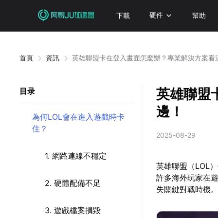
下載
硬件
幫助
首頁
資訊
英雄聯盟卡在登入畫面怎麼辦？專業解決方案看
英雄聯盟
目录
邊！
為何LOL會在進入遊戲時卡
住？
2025-08-29
1. 網路連線不穩定
英雄聯盟（LOL
許多海外玩家在
2. 硬體配備不足
失關鍵對戰時機
3. 遊戲檔案損毀