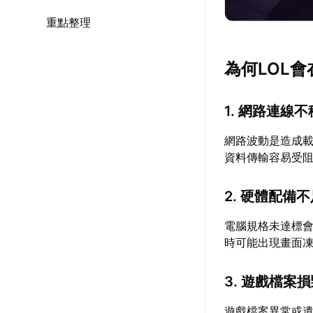
重點整理
為何LOL
1. 網路連線
網路波動是造成
資料傳輸容易受
2. 硬體配備
電腦規格未達標
時可能出現畫面
3. 遊戲檔案
遊戲檔案異常或