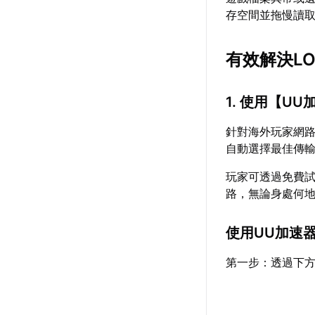
存空間並拖慢讀
有效解決L
1. 使用【
UU
針對海外玩家網
自動選擇最佳傳
玩家可透過免費
路，無論身處何
使用UU加速
第一步：透過下