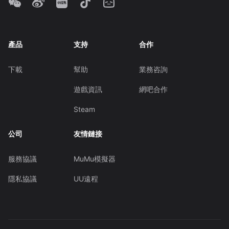
產品
支持
合作
下載
幫助
業務咨詢
遊戲資訊
網吧合作
Steam
公司
友情鏈接
服務協議
MuMu模擬器
隱私協議
UU遠程