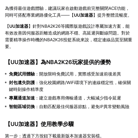
為獲得最佳遊戲體驗，建議玩家在啟動遊戲前完整關閉ACE功能，
同時可搭配專業網路優化工具——【
UU加速器
】提升整體流暢度。
【
UU加速器
】針對NBA2K26等國際版遊戲設計專屬加速方案，能
有效改善因伺服器距離造成的網路不穩、高延遲與斷線問題。對於
需要精準操作時機的NBA2K26投籃系統來說，穩定連線品質至關重
要。
【
UU加速器
】為NBA2K26玩家提供的優勢
免費試用體驗
：開放限時免費試用，實際感受加速前後差異
封包遺失防護
：強化校園網路/WiFi環境下的連線穩定性，確保關
鍵時刻操作精準度
專屬通道加速
：建立遊戲專用傳輸通道，大幅減少指令延遲
智能區域切換
：自動匹配最佳伺服器節點，避免IP異常變動風險
【
UU加速器
】使用教學步驟
第一步：透過下方按鈕下載最新版本加速器安裝檔。