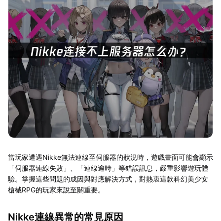
當玩家遭遇Nikke無法連線至伺服器的狀況時，遊戲畫面可能會顯示
「伺服器連線失敗」、「連線逾時」等錯誤訊息，嚴重影響遊玩體
驗。掌握這些問題的成因與對應解決方式，對熱衷這款科幻美少女
槍械RPG的玩家來說至關重要。
Nikke連線異常的常見原因