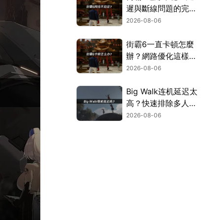
遲與斷線問題的完整
解決指南！
2026-08-06
街霸6一直卡頓怎麼
辦？網路優化這樣解
決！
2026-08-06
Big Walk连机延迟太
高？快速排除多人游
玩卡顿困扰！
2026-08-06