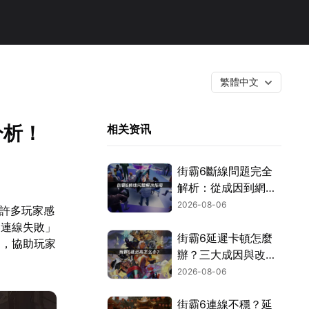
繁體中文
分析！
相关资讯
街霸6斷線問題完全
解析：從成因到網路
優化的實用攻略！
2026-08-06
讓許多玩家感
器連線失敗」
街霸6延遲卡頓怎麼
案，協助玩家
辦？三大成因與改善
對策！
2026-08-06
街霸6連線不穩？延