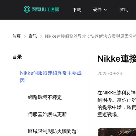
下載
硬件
幫助
首頁
資訊
Nikke連接服務器異常：快速解決方案與原因分
Nikk
目录
Nikke伺服器連線異常主要成
2025-09-23
因
在NIKKE勝利
網路環境不穩定
到困擾。當你正
的提示中斷，確
伺服器維護或更新
重返戰場。
區域限制與防火牆問題