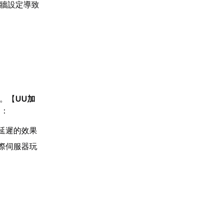
火牆設定導致
一。【
UU加
題：
延遲的效果
際伺服器玩