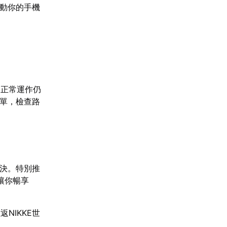
啟動你的手機
器正常運作仍
清單，檢查路
解決。特別推
讓你暢享
NIKKE世