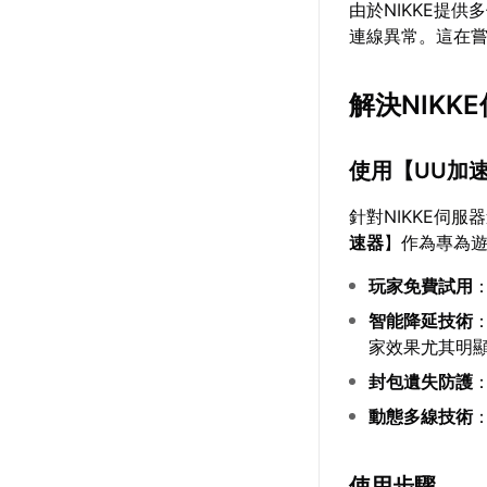
由於NIKKE提
連線異常。這在
解決NIK
使用【
UU加
針對NIKKE伺
速器
】作為專為
玩家免費試用
智能降延技術
家效果尤其明
封包遺失防護
動態多線技術
使用步驟