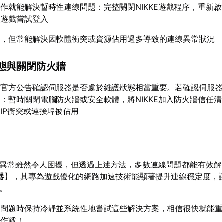
作就能解決暫時性連線問題：完整關閉NIKKE遊戲程序，重新
啟遊戲嘗試登入
礎，但常能解決因軟體衝突或資源佔用過多導致的連線異常狀況
態與關閉防火牆
看官方公告確認伺服器是否處於維護狀態相當重要。若確認伺服
：暫時關閉電腦防火牆或安全軟體，將NIKKE加入防火牆信任
IP衝突或連接埠被佔用
連線異常雖然令人困擾，但透過上述方法，多數連線問題都能有效
器
】，其專為遊戲優化的網路加速技術能顯著提升連線穩定度，
驗。
問題時保持冷靜並系統性地嘗試這些解決方案，相信很快就能重返
肩作戰！