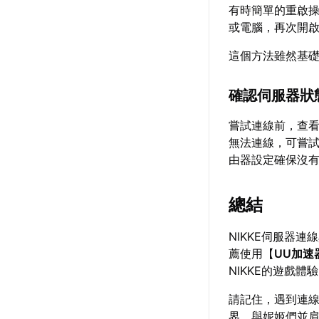
有時簡單的重啟操
或電腦，再次開
這個方法雖然基
確認伺服器狀
嘗試連線前，查
無法連線，可嘗試
由器設定確保沒有
總結
NIKKE伺服器
薦使用【
UU加速
NIKKE的遊戲體
請記住，遇到連線
界，與妮姬們並