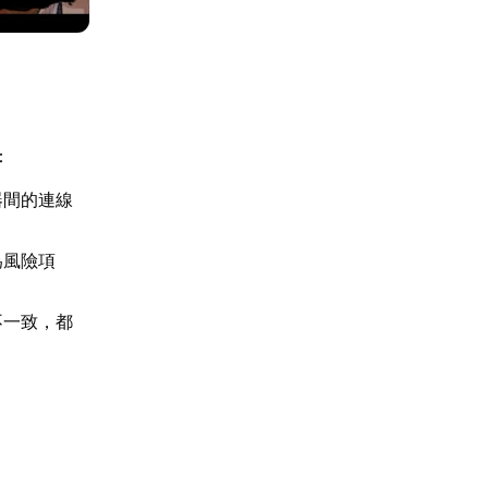
：
器間的連線
為風險項
不一致，都