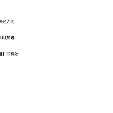
法登入問
【
UU加速
器
】可有效