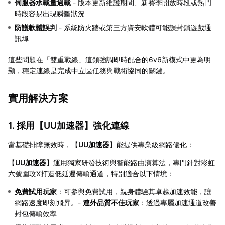
伺服器承載量過載
- 版本更新維護期間、新賽季開放時段或熱門
時段容易出現瞬斷狀況
防護軟體誤判
- 系統防火牆或第三方資安軟體可能誤封鎖遊戲通
訊埠
這些問題在「雙重戰線」這類強調即時配合的6v6新模式中更為明
顯，穩定連線是完成中立區任務與戰術協同的關鍵。
實用解決方案
1. 採用【
UU加速器
】強化連線
當基礎排障無效時，【
UU加速器
】能提供專業級網路優化：
【
UU加速器
】運用獨家研發技術與智能路由演算法，專門針對彩虹
六號圍攻X打造低延遲傳輸通道，特別適合以下情境：
免費試用玩家
：可參與免費試用，親身體驗其卓越加速效能，讓
網路速度即刻飛昇。-
連外品質不佳玩家
：透過專屬加速通道改善
封包傳輸效率