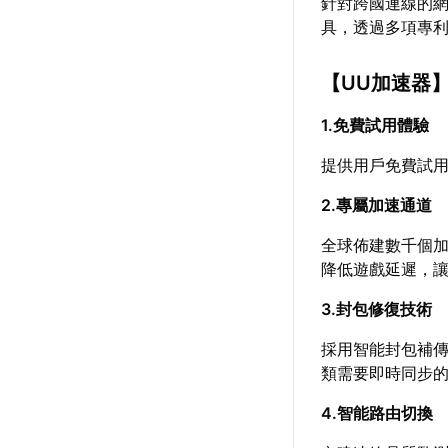
針對跨國連線的
具，透過多項專
【
UU加速器
1.免費試用體驗
提供用戶免費試
2.專屬加速通道
全球佈建數千個
降低遊戲延遲，
3.封包修復技術
採用智能封包補
類需要即時同步
4.智能路由切換