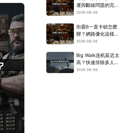
遲與斷線問題的完整
解決指南！
2026-08-06
街霸6一直卡頓怎麼
辦？網路優化這樣解
決！
2026-08-06
Big Walk连机延迟太
高？快速排除多人游
玩卡顿困扰！
2026-08-06