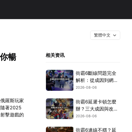
繁體中文
助你暢
相关资讯
街霸6斷線問題完全
解析：從成因到網路
優化的實用攻略！
2026-08-06
是俄羅斯玩家
街霸6延遲卡頓怎麼
著2025
辦？三大成因與改善
術射擊遊戲的
對策！
2026-08-06
街霸6連線不穩？延