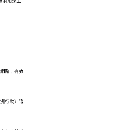
發的加速工
共網路，有效
角洲行動》這