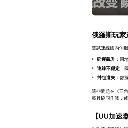
俄羅斯玩家
嘗試連線國內伺
延遲飆升
：因
連線不穩定
：
封包遺失
：數
這些問題在《三角
載具協同作戰，
【
UU加速