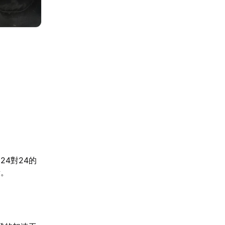
4對24的
素。