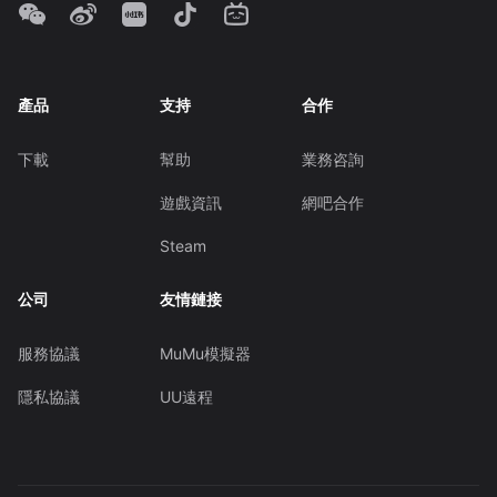
產品
支持
合作
下載
幫助
業務咨詢
遊戲資訊
網吧合作
Steam
公司
友情鏈接
服務協議
MuMu模擬器
隱私協議
UU遠程