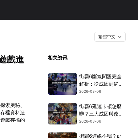
繁體中文
存遊戲進
相关资讯
街霸6斷線問題完全
解析：從成因到網路
優化的實用攻略！
2026-08-06
es探索奧秘、
街霸6延遲卡頓怎麼
失存檔資料造
辦？三大成因與改善
es遊戲存檔的
對策！
2026-08-06
街霸6連線不穩？延