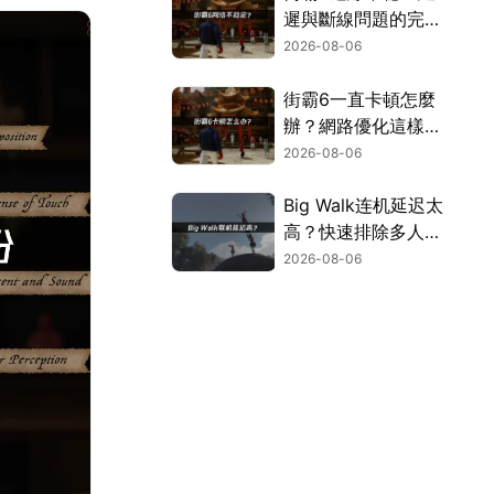
遲與斷線問題的完整
解決指南！
2026-08-06
街霸6一直卡頓怎麼
辦？網路優化這樣解
決！
2026-08-06
Big Walk连机延迟太
高？快速排除多人游
玩卡顿困扰！
2026-08-06