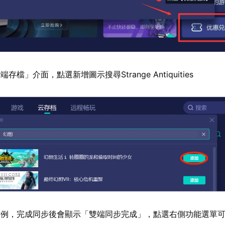
檔」介面，點選新增圖示搜尋Strange Antiquities
範例，完成同步後會顯示「雙端同步完成」，點選右側功能選單