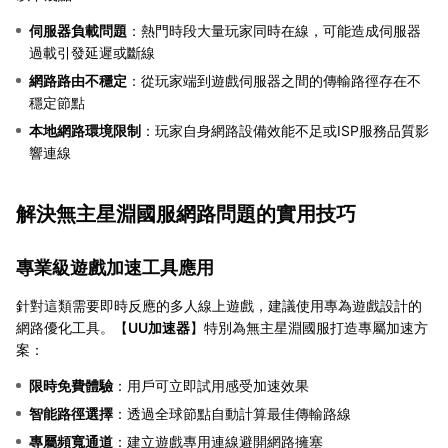
伺服器負載問題
：熱門時段大量玩家同時在線，可能造成伺服器
過載引發延遲或斷線
網路路由不穩定
：從玩家端到遊戲伺服器之間的傳輸路徑存在不
穩定節點
本地網路環境限制
：玩家自身網路設備效能不足或ISP服務品質影
響連線
解決無主星淵國服網路問題的實用技巧
專業級遊戲加速工具應用
針對這類需要即時反應的多人線上遊戲，建議使用專為遊戲設計的
網路優化工具。【
UU加速器
】特別為無主星淵國服打造專屬加速方
案：
限時免費體驗
：用戶可立即試用感受加速效果
智能路徑選擇
：透過全球節點自動計算最佳傳輸路線
專屬頻寬通道
：建立遊戲專用連線避開網路擁塞