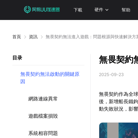
下載
硬件
幫助
首頁
資訊
無畏契約無法進入遊戲：問題根源與快速解決方
無畏契約
目录
無畏契約無法啟動的關鍵原
2025-09-23
因
無畏契約作為全球
網路連線異常
後，新增船長鐵
動失敗狀況，影
遊戲檔案損毀
系統相容問題