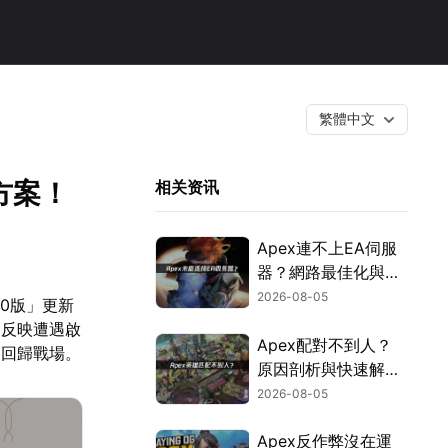
繁體中文
方案！
相关资讯
Apex連不上EA伺服
器？網路最佳化與疑
難排解全攻略！
2026-08-05
.0版」更新
家反映遭遇啟
Apex配對不到人？
速回歸戰場。
原因剖析與快速解決
方式！
2026-08-05
Apex反作弊沒在運