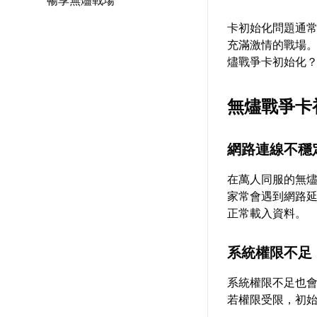
暢享無燼戰場
卡初始化問題通
充滿激情的戰場
燼戰爭卡初始化
無燼戰爭卡
網路連線不穩
在萬人同服的無
家常會遇到網路
正常載入資料。
系統權限不足
系統權限不足也
若權限受限，初