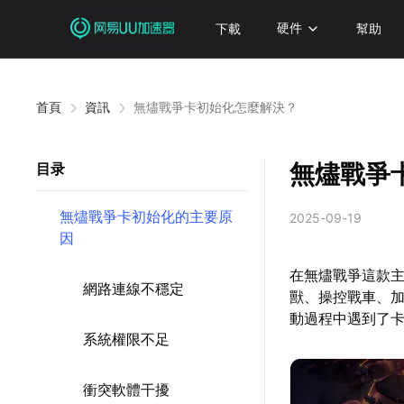
下載
硬件
幫助
首頁
資訊
無燼戰爭卡初始化怎麼解決？
無燼戰爭
目录
無燼戰爭卡初始化的主要原
2025-09-19
因
在無燼戰爭這款主
網路連線不穩定
獸、操控戰車、加
動過程中遇到了
系統權限不足
衝突軟體干擾