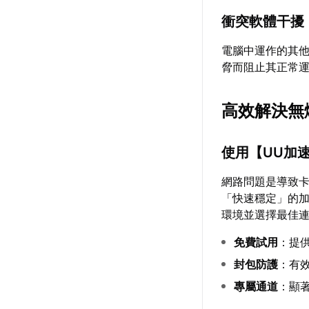
衝突軟體干擾
電腦中運作的其
脅而阻止其正常
高效解決無
使用【
UU加
網路問題是導致
「快速穩定」的
環境並選擇最佳
免費試用
：提
封包防護
：有
專屬通道
：顯