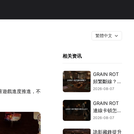
繁體中文
相关资讯
GRAIN ROT
頻繁斷線？網
路優化指南一
2026-08-07
著遊戲進度推進，不
次搞定！
GRAIN ROT
連線卡頓怎麼
辦？網路優化
2026-08-07
這樣解決！
詭影藏鋒提升